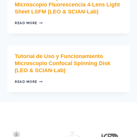
HCS
Microscopio Fluorescencia 4-Lens Light
LSI
Sheet LSFM (LEO & SCIAN-Lab)
MACROZOOM
(LEO
&
TUTORIAL
READ MORE
SCIAN-
DE
LAB)
USO
Y
FUNCIONAMIENTO
MICROSCOPIO
FLUORESCENCIA
Tutorial de Uso y Funcionamiento
4-
LENS
Microscopio Confocal Spinning Disk
LIGHT
(LEO & SCIAN-Lab)
SHEET
LSFM
(LEO
TUTORIAL
READ MORE
&
DE
SCIAN-
USO
LAB)
Y
FUNCIONAMIENTO
MICROSCOPIO
CONFOCAL
SPINNING
DISK
(LEO
&
SCIAN-