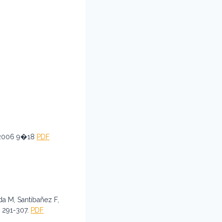
2, 2006 9�18
PDF
a M, Santibañez F,
, 291-307.
PDF