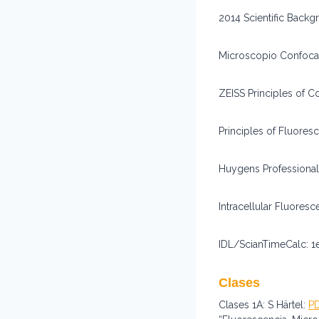
2014 Scientific Backg
Microscopio Confoca
ZEISS Principles of 
Principles of Fluore
Huygens Professional
Intracellular Fluores
IDL/ScianTimeCalc: 1
Clases
Clases 1A: S Härtel:
P