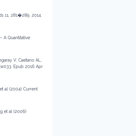
ds 11, 281�289, 2014.
– A Quantitative
negaray V, Caetano AL,
/ftw033. Epub 2016 Apr
t al (2004) Current
g et al (2006)