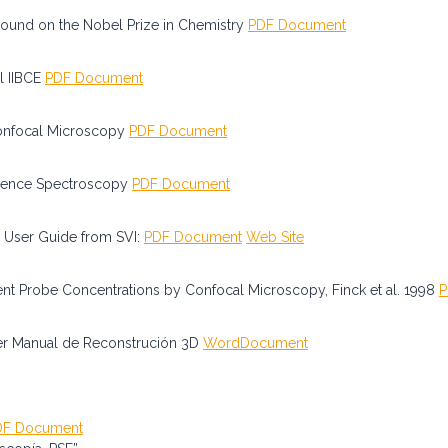
round on the Nobel Prize in Chemistry
PDF Document
l IIBCE
PDF Document
Confocal Microscopy
PDF Document
scence Spectroscopy
PDF Document
 User Guide from SVI:
PDF Document
Web Site
cent Probe Concentrations by Confocal Microscopy, Finck et al. 1998
P
er Manual de Reconstrución 3D
WordDocument
DF Document