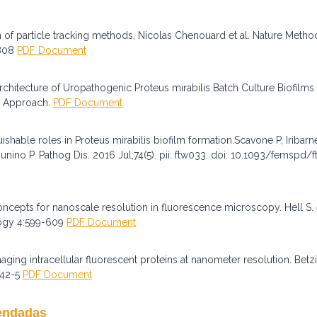
of particle tracking methods, Nicolas Chenouard et al. Nature Metho
2808
PDF Document
hitecture of Uropathogenic Proteus mirabilis Batch Culture Biofilms 
y Approach.
PDF Document
ishable roles in Proteus mirabilis biofilm formation.Scavone P, Iribar
Zunino P. Pathog Dis. 2016 Jul;74(5). pii: ftw033. doi: 10.1093/femspd
epts for nanoscale resolution in fluorescence microscopy. Hell S. e
logy 4:599-609
PDF Document
ing intracellular fluorescent proteins at nanometer resolution. Betzi
642-5
PDF Document
endadas