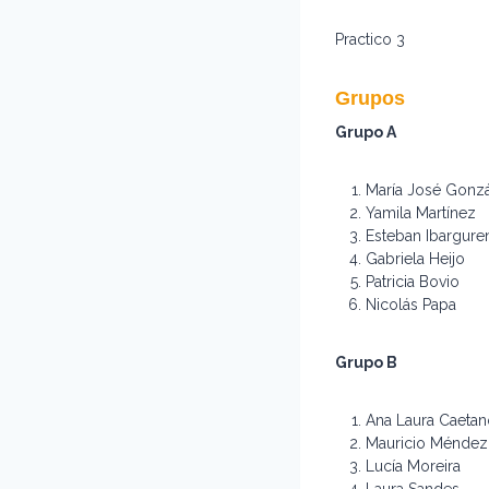
Practico 3
Grupos
Grupo A
María José Gonz
Yamila Martínez
Esteban Ibargure
Gabriela Heijo
Patricia Bovio
Nicolás Papa
Grupo B
Ana Laura Caetan
Mauricio Méndez
Lucía Moreira