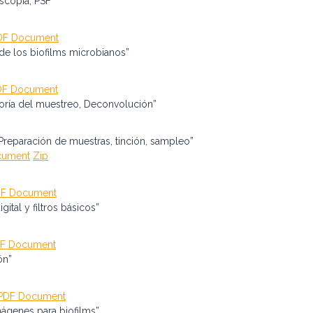
scopía, PSF”
DF Document
de los biofilms microbianos”
DF Document
eoría del muestreo, Deconvolución”
Preparación de muestras, tinción, sampleo”
cument
Zip
F Document
ital y filtros básicos”
F Document
ón”
PDF Document
ágenes para biofilms”