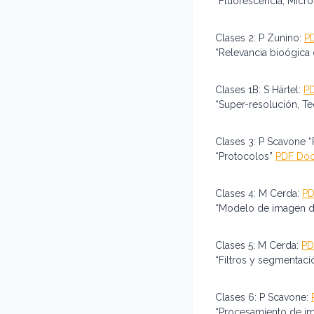
“Fluorescencia, Micro
Clases 2: P Zunino:
P
“Relevancia bioógica 
Clases 1B: S Härtel:
P
“Super-resolución, T
Clases 3: P Scavone “
“Protocolos”
PDF Do
Clases 4: M Cerda:
PD
“Modelo de imagen dig
Clases 5: M Cerda:
PD
“Filtros y segmentaci
Clases 6: P Scavone:
“Procesamiento de im