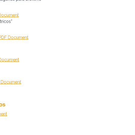
Document
ricos”
PDF Document
Document
 Document
cos
ent