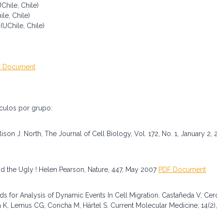
UChile, Chile)
le, Chile)
(UChile, Chile)
 Document
ículos por grupo:
lison J. North, The Journal of Cell Biology, Vol. 172, No. 1, January 
d the Ugly ! Helen Pearson, Nature, 447, May 2007
PDF Document
 for Analysis of Dynamic Events In Cell Migration. Castañeda V, Cerd
ma K, Lemus CG, Concha M, Härtel S. Current Molecular Medicine, 14(2)