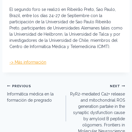
El segundo foro se realizó en Ribeirão Preto, Sao Paulo,
Brazil, entre los días 24-27 de Septiembre con la
participación de la Universidad de Sao Paulo Ribeirão
Preto, participantes de Universidades Alemanes tales como
la Universidad de Heilbronn, la Universidad de Talca y por
investigadores de la Universidad de Chile, miembros del
Centro de Informática Médica y Telemedicina (CIMT).
-> Más información
Post
PREVIOUS
NEXT
navigation
Informática médica en la
RyR2-mediated Ca2+ release
formación de pregrado
and mitochondrial ROS
generation partake in the
synaptic dysfunction cause
by amyloid B peptide
oligomers. Frontiers in
Molecular Neuroscience