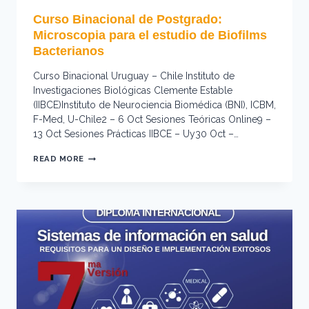
Curso Binacional de Postgrado:
Microscopia para el estudio de Biofilms
Bacterianos
Curso Binacional Uruguay – Chile Instituto de
Investigaciones Biológicas Clemente Estable
(IIBCE)Instituto de Neurociencia Biomédica (BNI), ICBM,
F-Med, U-Chile2 – 6 Oct Sesiones Teóricas Online9 –
13 Oct Sesiones Prácticas IIBCE – Uy30 Oct –…
CURSO
READ MORE
BINACIONAL
DE
POSTGRADO:
MICROSCOPIA
PARA
EL
ESTUDIO
DE
BIOFILMS
BACTERIANOS