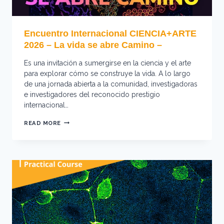
Encuentro Internacional CIENCIA+ARTE
2026 – La vida se abre Camino –
Es una invitación a sumergirse en la ciencia y el arte
para explorar cómo se construye la vida. A lo largo
de una jornada abierta a la comunidad, investigadoras
e investigadores del reconocido prestigio
internacional…
ENCUENTRO
READ MORE
INTERNACIONAL
CIENCIA+ARTE
2026
–
LA
VIDA
SE
ABRE
CAMINO
–