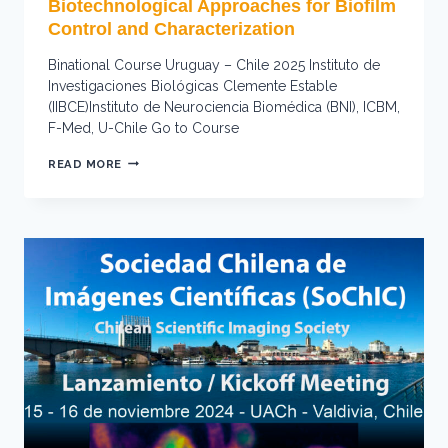
Biotechnological Approaches for Biofilm
Control and Characterization
Binational Course Uruguay – Chile 2025 Instituto de
Investigaciones Biológicas Clemente Estable
(IIBCE)Instituto de Neurociencia Biomédica (BNI), ICBM,
F-Med, U-Chile Go to Course
INTERNATIONAL
READ MORE
COURSE:
INNOVATIVE
BIOTECHNOLOGICAL
APPROACHES
FOR
BIOFILM
CONTROL
AND
CHARACTERIZATION