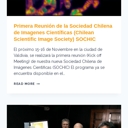
Primera Reunión de la Sociedad Chilena
de Imagenes Científicas (Chilean
Scientific Image Society) SOCHIC
El próximo 15-16 de Noviembre en la ciudad de
Valdivia, se realizará la primera reunión (Kick off
Meeting) de nuestra nueva Sociedad Chilena de
Imágenes Científicas (SOCHIC) El programa ya se
encuentra disponible en el…
PRIMERA
READ MORE
REUNIÓN
DE
LA
SOCIEDAD
CHILENA
DE
IMAGENES
CIENTÍFICAS
(CHILEAN