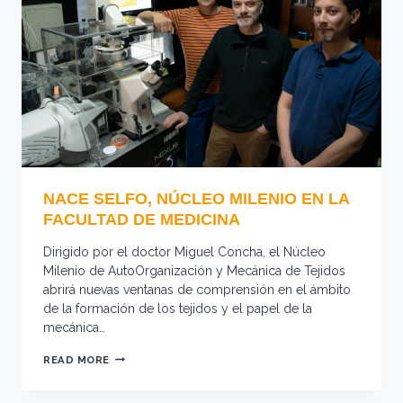
SCIENTIFIC
IMAGE
SOCIETY)
SOCHIC
NACE SELFO, NÚCLEO MILENIO EN LA
FACULTAD DE MEDICINA
Dirigido por el doctor Miguel Concha, el Núcleo
Milenio de AutoOrganización y Mecánica de Tejidos
abrirá nuevas ventanas de comprensión en el ámbito
de la formación de los tejidos y el papel de la
mecánica…
NACE
READ MORE
SELFO,
NÚCLEO
MILENIO