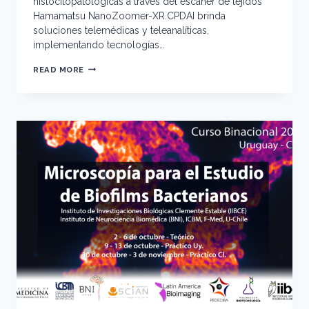
histocitopatológicas a través del escáner de tejidos
Hamamatsu NanoZoomer-XR.CPDAI brinda
soluciones telemédicas y teleanalíticas,
implementando tecnologías…
SERVICIOS
READ MORE
DE
MICROSCOPIA
VIRTUAL
Y
PATOLOGÍA
DIGITAL