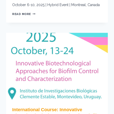
October 6-10, 2025 | Hybrid Event | Montreal, Canada
JOIN
READ MORE
US
AT:
IMAGING
IN
2035
–
SUSTAINING
INFRASTRUCTURE
ECOSYSTEMS
&
ADVANCED
TECHNOLOGIES
International Course: Innovative