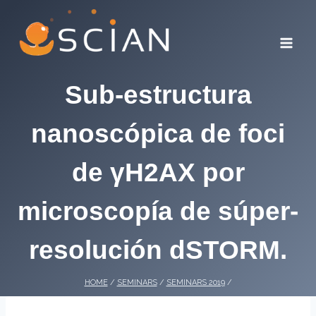
Skip
to
content
Sub-estructura
nanoscópica de foci
de γH2AX por
microscopía de súper-
resolución dSTORM.
HOME
/
SEMINARS
/
SEMINARS 2019
/