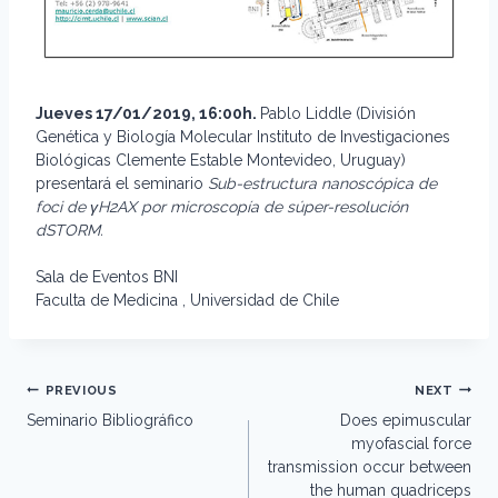
Jueves 17/01/2019, 16:00h.
Pablo Liddle (División
Genética y Biología Molecular Instituto de Investigaciones
Biológicas Clemente Estable Montevideo, Uruguay)
presentará el seminario
Sub-estructura nanoscópica de
foci de γH2AX por microscopía de súper-resolución
dSTORM.
Sala de Eventos BNI
Faculta de Medicina , Universidad de Chile
Post
PREVIOUS
NEXT
navigation
Seminario Bibliográfico
Does epimuscular
myofascial force
transmission occur between
the human quadriceps