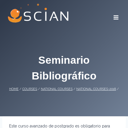
Skip
to
content
Seminario
Bibliográfico
HOME
/
COURSES
/
NATIONAL COURSES
/
NATIONAL COURSES-2018
/
Este curso avanzado de postgrado es obligatorio para