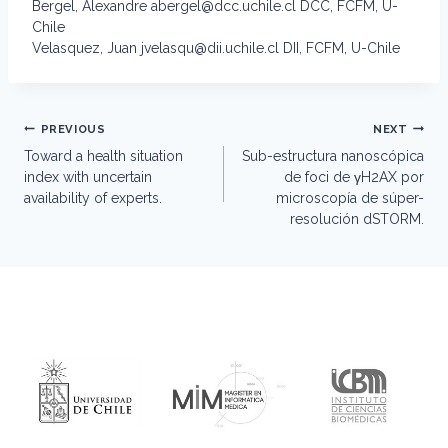
Bergel, Alexandre abergel@dcc.uchile.cl DCC, FCFM, U-
Chile
Velasquez, Juan jvelasqu@dii.uchile.cl DII, FCFM, U-Chile
Post
PREVIOUS
NEXT
navigation
Toward a health situation
Sub-estructura nanoscópica
index with uncertain
de foci de γH2AX por
availability of experts.
microscopía de súper-
resolución dSTORM.