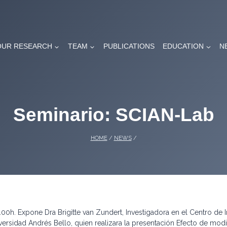
OUR RESEARCH
TEAM
PUBLICATIONS
EDUCATION
N
Seminario: SCIAN-Lab
HOME
/
NEWS
/
00h. Expone Dra Brigitte van Zundert, Investigadora en el Centro de 
versidad Andrés Bello, quien realizara la presentación Efecto de modi