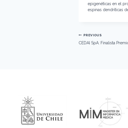
epigenéticas en el pr
espinas dendríticas 
Post
PREVIOUS
navigation
CEDAI SpA: Finalista Prem