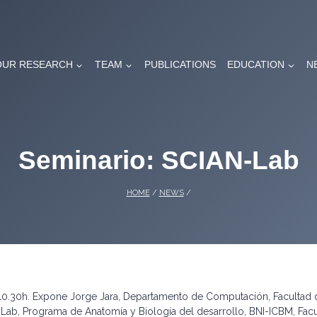
OUR RESEARCH
TEAM
PUBLICATIONS
EDUCATION
N
Seminario: SCIAN-Lab
HOME
/
NEWS
/
0.30h. Expone Jorge Jara, Departamento de Computación, Facultad de
Lab, Programa de Anatomía y Biología del desarrollo, BNI-ICBM, Facu