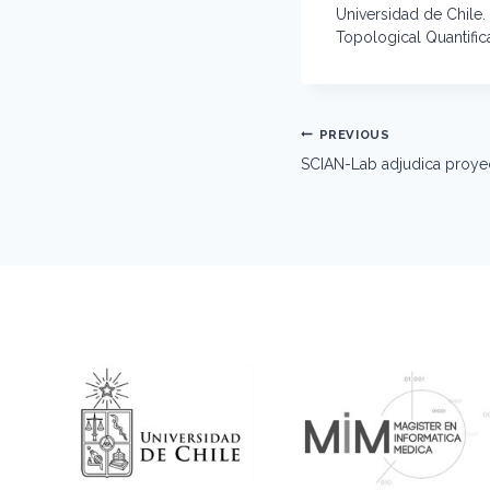
Universidad de Chile
Topological Quantific
Post
PREVIOUS
navigation
SCIAN-Lab adjudica proy