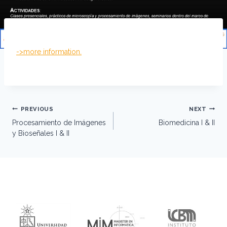
->more information.
Post
PREVIOUS
NEXT
navigation
Procesamiento de Imágenes
Biomedicina I & II
y Bioseñales I & II