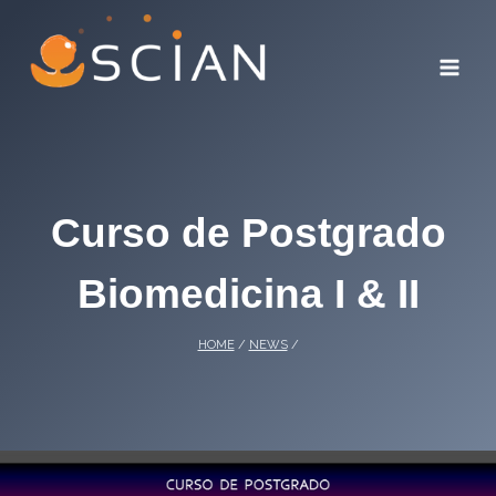
Skip
to
content
Curso de Postgrado
Biomedicina I & II
HOME
/
NEWS
/