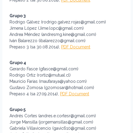
Prepaso 2 (sa 30.08.2014),
PDF Document
Grupo 3
Rodrigo Gálvez (rodrigo.galvez.rojas@gmail.com)
Jimena López (Jime.lopc@gmail.com)
Andrea Méndez (andresmg.kine@gmail.com)
Iván Balarezzo (ibalarezzo@gmail.com)
Prepaso 3 (sa 30.08.2014),
PDF Document
Grupo 4
Gerardo Fasce (gfasce@gmail.com)
Rodrigo Ortiz (rortiz@mutual.cl)
Mauricio Farias (maufaraya@yahoo.com)
Gustavo Zomosa (gzomosar@hotmail.com)
Prepaso 4 (sa 27.09.2014),
PDF Document
Grupo 5
Andrés Cortes (andres.e.cortesr@gmail.com)
Jorge Mansilla (jorgemansillas@gmail.com)
Gabriela Villavicencio (gavic610@gmail.com)