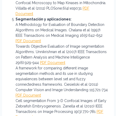
Confocal Microscopy to Map Kinases in Mitochondria.
Villalta et al (2011) PLOSone;6(4):e19031
PDF
Document
Segmentación y aplicaciones:
A Methodology for Evaluation of Boundary Detection
Algorithms on Medical Images. Chalana et al (1997)
IEEE Transactions on Medical Imaging 16(5):642-652
PDF Document
Towards Objective Evaluation of Image segmentation
Algorithms. Unnikrishnan et al (2007) IEEE Transactions
on Pattern Analysis and Machine Intelligence
29(6):929-944
PDF Document
A framework for comparing different image
segmentation methods and its use in studying
equivalences between level set and fuzzy
connectedness frameworks. Ciesielski et al (2011)
Computer Vision and Image Understanding 115:721-734
PDF Document
Cell segmentation From 3-D Confocal Images of Early
Zebrafish Embryogenensis. Zanella et al (2010) IEEE
Transactions on Image Processing 19(3):770-781
PDF