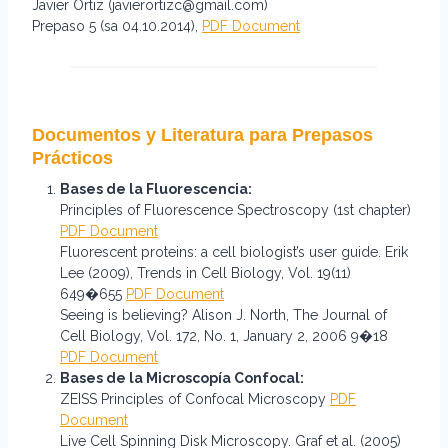
Javier Ortiz (javierortizc@gmail.com)
Prepaso 5 (sa 04.10.2014),
PDF Document
Documentos y Literatura para Prepasos
Prácticos
Bases de la Fluorescencia:
Principles of Fluorescence Spectroscopy (1st chapter)
PDF Document
Fluorescent proteins: a cell biologist’s user guide. Erik
Lee (2009), Trends in Cell Biology, Vol. 19(11)
649�655
PDF Document
Seeing is believing? Alison J. North, The Journal of
Cell Biology, Vol. 172, No. 1, January 2, 2006 9�18
PDF Document
Bases de la Microscopía Confocal:
ZEISS Principles of Confocal Microscopy
PDF
Document
Live Cell Spinning Disk Microscopy. Graf et al. (2005)