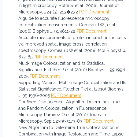
in light microscopy. Bolte S. et al (2006) Journal of
Microscopy, 224 (3): 213�232
PDF Document
A guide to accurate fluorescence microscopy
colocalization measurements. Comeau J.W., et al
(2006) Biophys J. 91:4611-22
PDF Document
Accurate measurements of protein interactions in cells
via improved spatial image cross-correlation
spectroscopy. Comeau J.W.et al (2008) Mol Biosyst. 4:
672-85
PDF Document
Multi-Image Colocalization and Its Statistical
Significance. Fletcher P et al (2010) Biophys J. 99:1996-
2005
PDF Document
Supporting Material: Multi-Image Colocalization and Its
Statistical Significance. Fletcher P et al (2010) Biophys
J. 99:1996-2005
PDF Document
Confined Displacement Algorithm Determines True
and Random Colocalization in Fluorescence
Microscopy. Ramirez O et al (2010) Journal of
Microscopy, Sep 1;239(3):173-83
PDF Document
New Algorithm to Determine True Colocalization in
Combination with Image Restoration and Time-Lapse