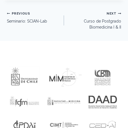
Post
PREVIOUS
NEXT
navigation
Seminario: SCIAN-Lab
Curso de Postgrado
Biomedicina I & II