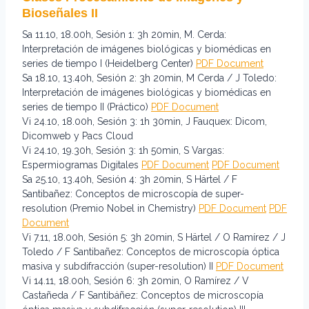
Bioseñales II
Sa 11.10, 18.00h, Sesión 1: 3h 20min, M. Cerda:
Interpretación de imágenes biológicas y biomédicas en
series de tiempo I (Heidelberg Center)
PDF Document
Sa 18.10, 13.40h, Sesión 2: 3h 20min, M Cerda / J Toledo:
Interpretación de imágenes biológicas y biomédicas en
series de tiempo II (Práctico)
PDF Document
Vi 24.10, 18.00h, Sesión 3: 1h 30min, J Fauquex: Dicom,
Dicomweb y Pacs Cloud
Vi 24.10, 19.30h, Sesión 3: 1h 50min, S Vargas:
Espermiogramas Digitales
PDF Docu
m
ent
PDF Document
Sa 25.10, 13.40h, Sesión 4: 3h 20min, S Härtel / F
Santibañez: Conceptos de microscopía de super-
resolution (Premio Nobel in Chemistry)
PDF Document
PDF
Document
Vi 7.11, 18.00h, Sesión 5: 3h 20min, S Härtel / O Ramírez / J
Toledo / F Santibañez: Conceptos de microscopía óptica
masiva y subdifracción (super-resolution) II
PDF Document
Vi 14.11, 18.00h, Sesión 6: 3h 20min, O Ramírez / V
Castañeda / F Santibáñez: Conceptos de microscopía