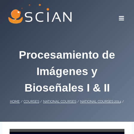
Skip
to
content
Procesamiento de
Imágenes y
Bioseñales I & II
HOME
/
COURSES
/
NATIONAL COURSES
/
NATIONAL COURSES 2014
/