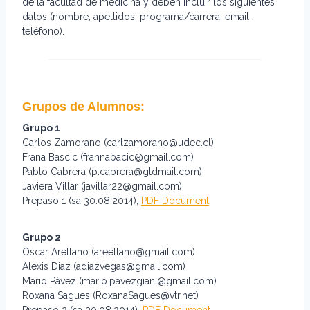
de la facultad de medicina y deben incluir los siguientes
datos (nombre, apellidos, programa/carrera, email,
teléfono).
Grupos de Alumnos:
Grupo 1
Carlos Zamorano (carlzamorano@udec.cl)
Frana Bascic (frannabacic@gmail.com)
Pablo Cabrera (p.cabrera@gtdmail.com)
Javiera Villar (javillar22@gmail.com)
Prepaso 1 (sa 30.08.2014),
PDF Document
Grupo 2
Oscar Arellano (areellano@gmail.com)
Alexis Diaz (adiazvegas@gmail.com)
Mario Pávez (mario.pavezgiani@gmail.com)
Roxana Sagues (RoxanaSagues@vtr.net)