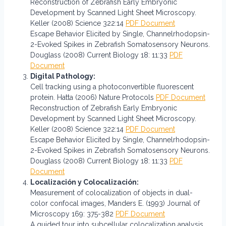
Reconstruction of Zebrafish Early Embryonic
Development by Scanned Light Sheet Microscopy.
Keller (2008) Science 322:14
PDF Document
Escape Behavior Elicited by Single, Channelrhodopsin-
2-Evoked Spikes in Zebrafish Somatosensory Neurons.
Douglass (2008) Current Biology 18: 11:33
PDF
Document
Digital Pathology:
Cell tracking using a photoconvertible fluorescent
protein. Hatta (2006) Nature Protocols
PDF Document
Reconstruction of Zebrafish Early Embryonic
Development by Scanned Light Sheet Microscopy.
Keller (2008) Science 322:14
PDF Document
Escape Behavior Elicited by Single, Channelrhodopsin-
2-Evoked Spikes in Zebrafish Somatosensory Neurons.
Douglass (2008) Current Biology 18: 11:33
PDF
Document
Localización y Colocalización:
Measurement of colocalization of objects in dual-
color confocal images, Manders E. (1993) Journal of
Microscopy 169: 375-382
PDF Document
A guided tour into subcellular colocalization analysis