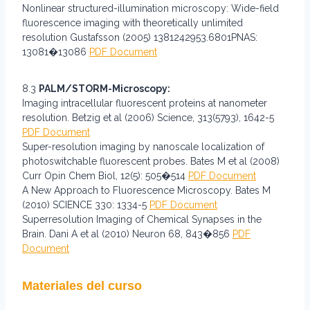
Nonlinear structured-illumination microscopy: Wide-field
fluorescence imaging with theoretically unlimited
resolution Gustafsson (2005) 1381242953.6801PNAS:
13081�13086
PDF Doc
u
ment
8.3
PALM/STORM-Microscopy:
Imaging intracellular fluorescent proteins at nanometer
resolution. Betzig et al (2006) Science, 313(5793), 1642-5
PDF Document
Super-resolution imaging by nanoscale localization of
photoswitchable fluorescent probes. Bates M et al (2008)
Curr Opin Chem Biol, 12(5): 505�514
PDF Document
A New Approach to Fluorescence Microscopy. Bates M
(2010) SCIENCE 330: 1334-5
PDF Document
Superresolution Imaging of Chemical Synapses in the
Brain. Dani A et al (2010) Neuron 68, 843�856
PDF
Document
Materiales del curso