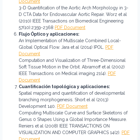
Document
3-D Quantification of the Aortic Arch Morphology in 3-
D CTA Data for Endovascular Aortic Repair. Worz et al
(2010) IEEE Transactions on Biomedical Engineering
57(10):2359-2368
PDF Document
Flujo Óptico y aplicaciones:
An Implementation of Multiscale Combined Local-
Global Optical Flow. Jara et al (2014) IPOL.
PDF
Document
Computation and Visualization of Three-Dimensional
Soft Tissue Motion in the Orbit. Abramoff et al (2002)
IEEE Transactions on Medical imaging 21(4).
PDF
Document
Cuantificación topológica y aplicaciones:
Spatial mapping and quantification of developmental
branching morphogenesis. Short el al (2013)
Development 140.
PDF Document
Computing Multiscale Curve and Surface Skeletons of
Genus 0 Shapes Using a Global Importance Measure.
Reniers et al (2008) IEEE TRANSACTIONS ON
VISUALIZATION AND COMPUTER GRAPHICS 14(2).
PDF
Document