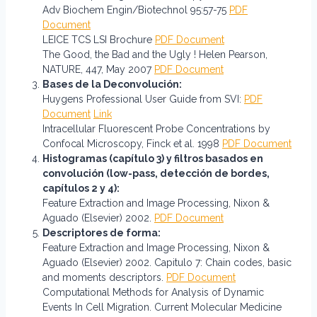
Adv Biochem Engin/Biotechnol 95:57-75
PDF
Document
LEICE TCS LSI Brochure
PDF Document
The Good, the Bad and the Ugly ! Helen Pearson,
NATURE, 447, May 2007
PDF Document
Bases de la Deconvolución:
Huygens Professional User Guide from SVI:
PDF
Document
Link
Intracellular Fluorescent Probe Concentrations by
Confocal Microscopy, Finck et al. 1998
PDF Document
Histogramas (capítulo 3) y filtros basados en
convolución (low-pass, detección de bordes,
capítulos 2 y 4):
Feature Extraction and Image Processing, Nixon &
Aguado (Elsevier) 2002.
PDF Document
Descriptores de forma:
Feature Extraction and Image Processing, Nixon &
Aguado (Elsevier) 2002. Capitulo 7: Chain codes, basic
and moments descriptors.
PDF Document
Computational Methods for Analysis of Dynamic
Events In Cell Migration. Current Molecular Medicine