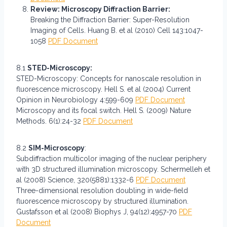
Review: Microscopy Diffraction Barrier:
Breaking the Diffraction Barrier: Super-Resolution
Imaging of Cells. Huang B. et al (2010) Cell 143:1047-
1058
PDF Document
8.1
STED-Microscopy:
STED-Microscopy: Concepts for nanoscale resolution in
fluorescence microscopy. Hell S. et al (2004) Current
Opinion in Neurobiology 4:599-609
PDF Document
Microscopy and its focal switch. Hell S. (2009) Nature
Methods. 6(1):24-32
PDF Document
8.2
SIM-Microscopy
:
Subdiffraction multicolor imaging of the nuclear periphery
with 3D structured illumination microscopy. Schermelleh et
al (2008) Science, 320(5881):1332-6
PDF Document
Three-dimensional resolution doubling in wide-field
fluorescence microscopy by structured illumination.
Gustafsson et al (2008) Biophys J, 94(12):4957-70
PDF
Document