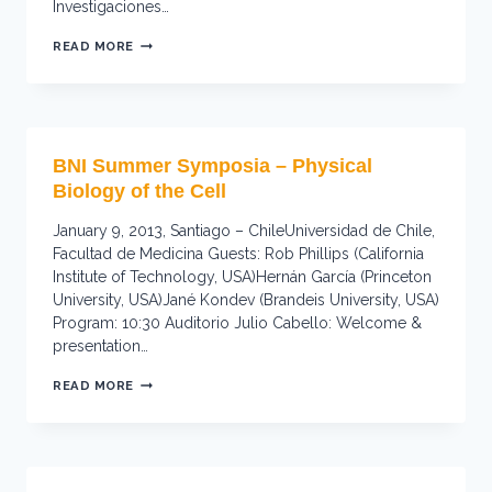
Investigaciones…
THE
READ MORE
MICROBIAL
WORLD
THROUGH
DIFFERENT
EYES
BNI Summer Symposia – Physical
Biology of the Cell
January 9, 2013, Santiago – ChileUniversidad de Chile,
Facultad de Medicina Guests: Rob Phillips (California
Institute of Technology, USA)Hernán García (Princeton
University, USA)Jané Kondev (Brandeis University, USA)
Program: 10:30 Auditorio Julio Cabello: Welcome &
presentation…
BNI
READ MORE
SUMMER
SYMPOSIA
–
PHYSICAL
BIOLOGY
OF