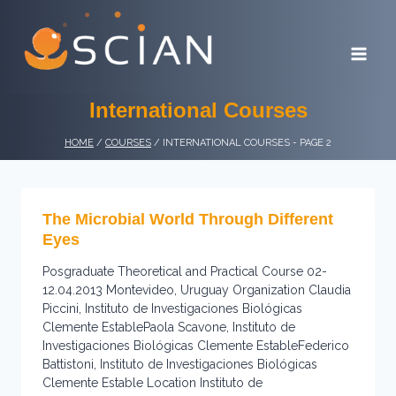
Skip
to
content
International Courses
HOME
/
COURSES
/
INTERNATIONAL COURSES
- PAGE 2
The Microbial World Through Different
Eyes
Posgraduate Theoretical and Practical Course 02-
12.04.2013 Montevideo, Uruguay Organization Claudia
Piccini, Instituto de Investigaciones Biológicas
Clemente EstablePaola Scavone, Instituto de
Investigaciones Biológicas Clemente EstableFederico
Battistoni, Instituto de Investigaciones Biológicas
Clemente Estable Location Instituto de