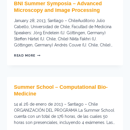
BNI Summer Symposia – Advanced
THE
CELL
Microscopy and Image Processing
January 28, 2013, Santiago – ChileAuditorio Julio
Cabello, Universidad de Chile, Facultad de Medicina
Speakers: Jörg Endelein (U. Göttingen, Germany)
Steffen Härtel (U. Chile, Chile) Nikta Fakhri (U.
Göttingen, Germany) Andrés Couve (U. Chile, Chile)…
BNI
READ MORE
SUMMER
SYMPOSIA
–
ADVANCED
MICROSCOPY
AND
Summer School – Computational Bio-
IMAGE
PROCESSING
Medicine
14 al 26 de enero de 2013 – Santiago – Chile
ORGANIZACIÓN DEL PROGRAMA La Summer School
cuenta con un total de 176 horas, de las cuales 50
horas son presenciales, incluyendo 4 exámenes. Las…