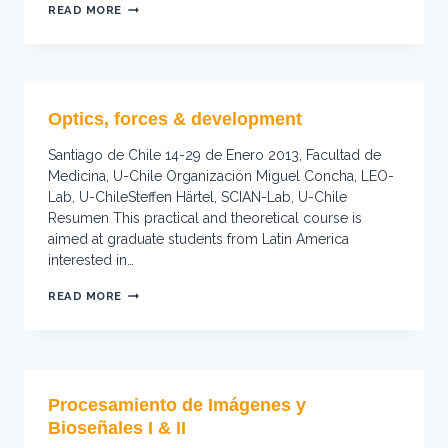
SUMMER
READ MORE
SCHOOL
–
COMPUTATIONAL
BIO-
MEDICINE
Optics, forces & development
Santiago de Chile 14-29 de Enero 2013, Facultad de
Medicina, U-Chile Organización Miguel Concha, LEO-
Lab, U-ChileSteffen Härtel, SCIAN-Lab, U-Chile
Resumen This practical and theoretical course is
aimed at graduate students from Latin America
interested in…
OPTICS,
READ MORE
FORCES
&
DEVELOPMENT
Procesamiento de Imágenes y
Bioseñales I & II