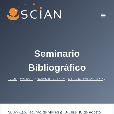
Skip
to
content
Seminario
Bibliográfico
HOME
/
COURSES
/
NATIONAL COURSES
/
NATIONAL COURSES 2012
/
SCIAN-Lab, Facultad de Medicina, U-Chile, 18 de Agosto