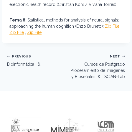
electronic health record (Christian Kohl / Viviana Torres):
Tema 8
: Statistical methods for analysis of neural signals:
approaching the human cognition (Enzo Brunetti):
Zip File
,
Zip File
,
Zip File
Post
PREVIOUS
NEXT
navigation
Bioinformática I & II
Cursos de Postgrado
Procesamiento de Imágenes
y Bioseñales I&II: SCIAN-Lab